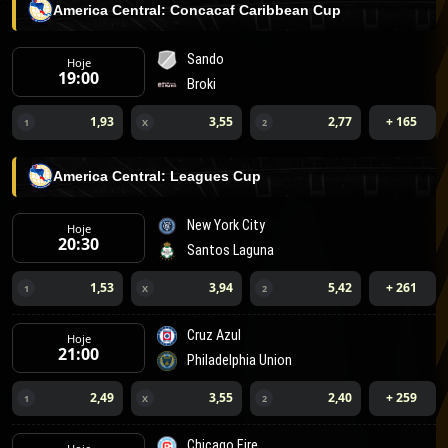
America Central: Concacaf Caribbean Cup
Sando
Hoje
19:00
Broki
1,93
3,55
2,77
+ 165
1
X
2
America Central: Leagues Cup
New York City
Hoje
20:30
Santos Laguna
1,53
3,94
5,42
+ 261
1
X
2
Cruz Azul
Hoje
21:00
Philadelphia Union
2,49
3,55
2,40
+ 259
1
X
2
Chicago Fire