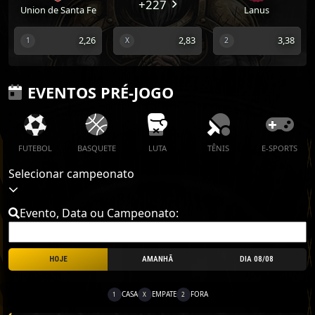
+227
Union de Santa Fe
Lanus
2,26
2,83
3,38
1
X
2
EVENTOS PRÉ-JOGO
FUTEBOL
BASQUETE
LUTA
TÊNIS
E-SPORTS
Selecionar campeonato
Evento, Data ou Campeonato:
HOJE
AMANHÃ
DIA 08/08
CASA
EMPATE
FORA
1
X
2