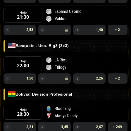
Espanol Osorno
Hoje
21:30
Valdivia
2,53
1,40
+ 2
1
X
2
Basquete - Usa: Big3 (3x3)
LA Riot
Hoje
22:00
Trilogy
1,50
2,26
+ 2
1
X
2
Bolivia: Division Profesional
Blooming
Hoje
20:30
Always Ready
2,21
3,45
2,67
+ 249
1
X
2